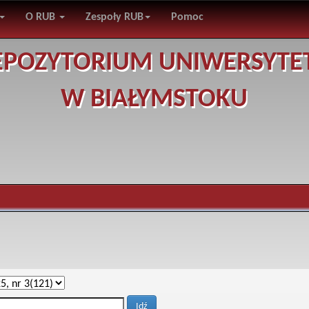
O RUB
Zespoły RUB
Pomoc
EPOZYTORIUM UNIWERSYTE
W BIAŁYMSTOKU