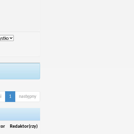
i
1
następny
tor
Redaktor(rzy)