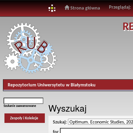
Przeglądaj:
Strona główna
Skip
R
navigation
Repozytorium Uniwersytetu w Białymstoku
Wyszukaj
Szukanie zaawansowane
Zespoły i Kolekcje
Szukaj:
for