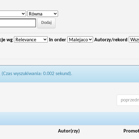
cje wg
In order
Autorzy/rekord
1 (Czas wyszukiwania: 0.002 sekund).
poprzedn
Autor(rzy)
Promo