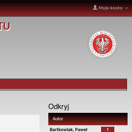
Moje konto:
TU
Odkryj
Autor
1
Bartkowiak, Paweł