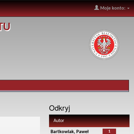
Moje konto:
TU
Odkryj
Autor
1
Bartkowiak, Paweł