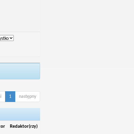
i
1
następny
tor
Redaktor(rzy)