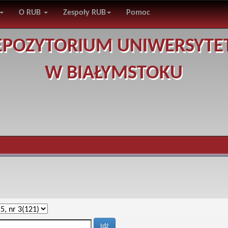
O RUB
Zespoły RUB
Pomoc
EPOZYTORIUM UNIWERSYTE
W BIAŁYMSTOKU