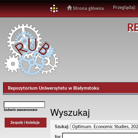
Przeglądaj:
Strona główna
Skip
R
navigation
Repozytorium Uniwersytetu w Białymstoku
Wyszukaj
Szukanie zaawansowane
Zespoły i Kolekcje
Szukaj:
for