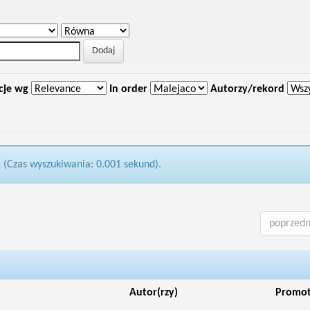
cje wg
In order
Autorzy/rekord
1 (Czas wyszukiwania: 0.001 sekund).
poprzedn
Autor(rzy)
Promo