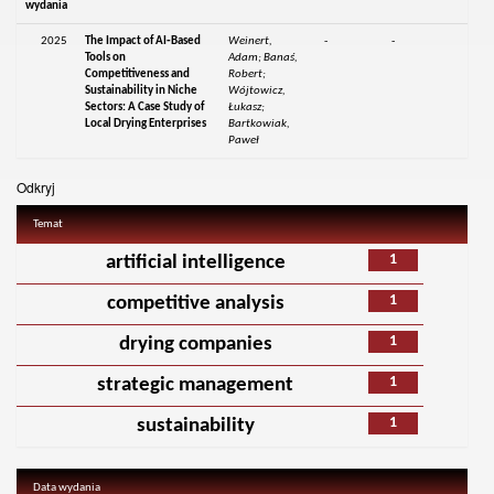
wydania
2025
The Impact of AI‑Based
Weinert,
-
-
Tools on
Adam; Banaś,
Competitiveness and
Robert;
Sustainability in Niche
Wójtowicz,
Sectors: A Case Study of
Łukasz;
Local Drying Enterprises
Bartkowiak,
Paweł
Odkryj
Temat
1
artificial intelligence
1
competitive analysis
1
drying companies
1
strategic management
1
sustainability
Data wydania