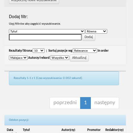
Rozpocznij nowe wyszukiwanie
Dodaj filtr:
Uzyj filtrów aby zagęścić wyszukiwanie.
Rezultaty/Strona
|
Sortuj pozycje wg
In order
Autorzy/rekord
Rezultaty 1-1 z 1 (Czas wyszukiwania: 0.002 sekund).
poprzedni
1
następny
Odsłon pozycji:
Data
Tytuł
Autor(rzy)
Promotor
Redaktor(rzy)