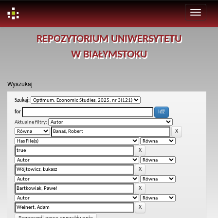
Skip
REPOZYTORIUM UNIWERSYTETU
navigation
W BIAŁYMSTOKU
Wyszukaj
Szukaj:
for
Aktualne filtry: