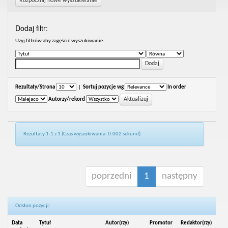
Rozpocznij nowe wyszukiwanie
Dodaj filtr:
Uzyj filtrów aby zagęścić wyszukiwanie.
Rezultaty/Strona
|
Sortuj pozycje wg
In order
Autorzy/rekord
Rezultaty 1-1 z 1 (Czas wyszukiwania: 0.002 sekund).
poprzedni
1
następny
Odsłon pozycji:
Data
Tytuł
Autor(rzy)
Promotor
Redaktor(rzy)