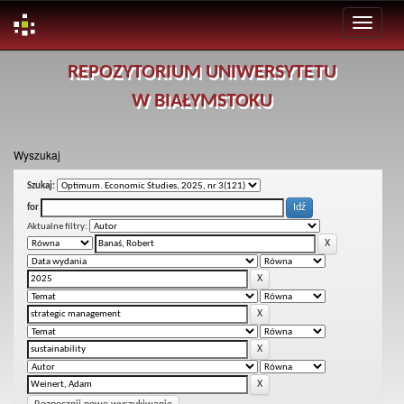
Skip
REPOZYTORIUM UNIWERSYTETU
navigation
W BIAŁYMSTOKU
Wyszukaj
Szukaj:
for
Aktualne filtry: