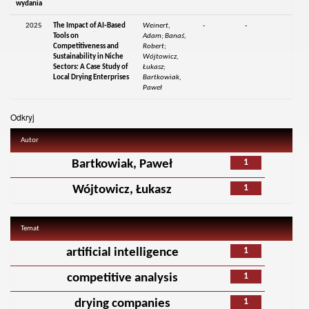
wydania
2025
The Impact of AI‑Based
Weinert,
-
-
Tools on
Adam; Banaś,
Competitiveness and
Robert;
Sustainability in Niche
Wójtowicz,
Sectors: A Case Study of
Łukasz;
Local Drying Enterprises
Bartkowiak,
Paweł
Odkryj
Autor
1
Bartkowiak, Paweł
1
Wójtowicz, Łukasz
Temat
1
artificial intelligence
1
competitive analysis
1
drying companies