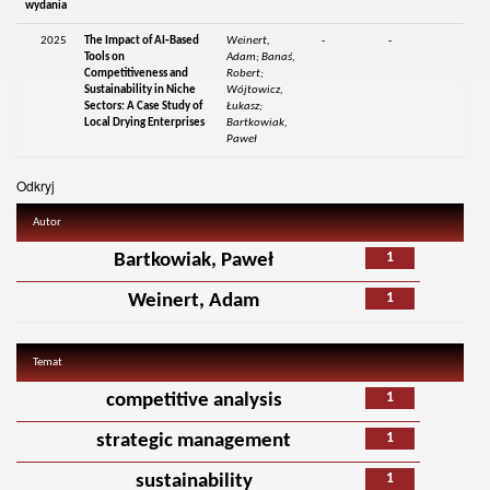
wydania
2025
The Impact of AI‑Based
Weinert,
-
-
Tools on
Adam; Banaś,
Competitiveness and
Robert;
Sustainability in Niche
Wójtowicz,
Sectors: A Case Study of
Łukasz;
Local Drying Enterprises
Bartkowiak,
Paweł
Odkryj
Autor
1
Bartkowiak, Paweł
1
Weinert, Adam
Temat
1
competitive analysis
1
strategic management
1
sustainability