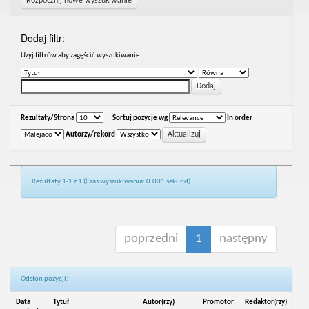
Rozpocznij nowe wyszukiwanie
Dodaj filtr:
Uzyj filtrów aby zagęścić wyszukiwanie.
Rezultaty/Strona
|
Sortuj pozycje wg
In order
Autorzy/rekord
Rezultaty 1-1 z 1 (Czas wyszukiwania: 0.001 sekund).
poprzedni
1
następny
Odsłon pozycji:
Data
Tytuł
Autor(rzy)
Promotor
Redaktor(rzy)