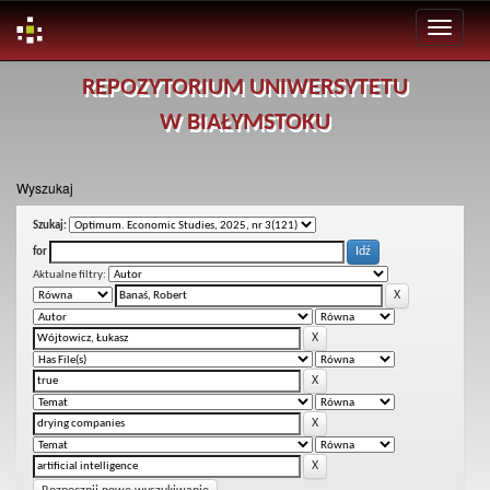
Skip
REPOZYTORIUM UNIWERSYTETU
navigation
W BIAŁYMSTOKU
Wyszukaj
Szukaj:
for
Aktualne filtry: