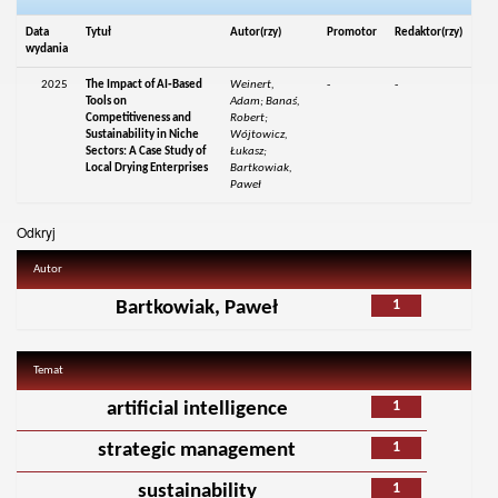
Data
Tytuł
Autor(rzy)
Promotor
Redaktor(rzy)
wydania
2025
The Impact of AI‑Based
Weinert,
-
-
Tools on
Adam; Banaś,
Competitiveness and
Robert;
Sustainability in Niche
Wójtowicz,
Sectors: A Case Study of
Łukasz;
Local Drying Enterprises
Bartkowiak,
Paweł
Odkryj
Autor
1
Bartkowiak, Paweł
Temat
1
artificial intelligence
1
strategic management
1
sustainability