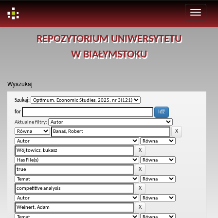
Skip
REPOZYTORIUM UNIWERSYTETU
navigation
W BIAŁYMSTOKU
Wyszukaj
Szukaj:
for
Aktualne filtry: