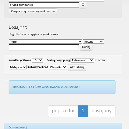
Rozpocznij nowe wyszukiwanie
Dodaj filtr:
Uzyj filtrów aby zagęścić wyszukiwanie.
Rezultaty/Strona
|
Sortuj pozycje wg
In order
Autorzy/rekord
Rezultaty 1-1 z 1 (Czas wyszukiwania: 0.001 sekund).
poprzedni
1
następny
Odsłon pozycji: