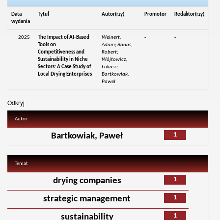
Data
Tytuł
Autor(rzy)
Promotor
Redaktor(rzy)
wydania
2025
The Impact of AI‑Based
Weinert,
-
-
Tools on
Adam; Banaś,
Competitiveness and
Robert;
Sustainability in Niche
Wójtowicz,
Sectors: A Case Study of
Łukasz;
Local Drying Enterprises
Bartkowiak,
Paweł
Odkryj
Autor
1
Bartkowiak, Paweł
Temat
1
drying companies
1
strategic management
1
sustainability