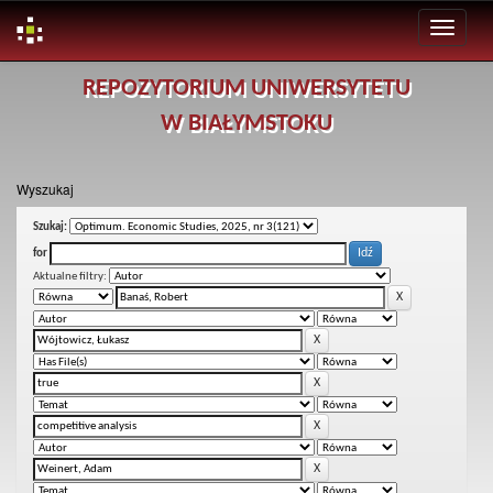
Skip
REPOZYTORIUM UNIWERSYTETU
navigation
W BIAŁYMSTOKU
Wyszukaj
Szukaj:
for
Aktualne filtry: