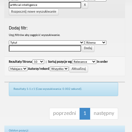
Rozpocznij nowe wyszukiwanie
Dodaj filtr:
Uzyj filtrów aby zagęścić wyszukiwanie.
Rezultaty/Strona
|
Sortuj pozycje wg
In order
Autorzy/rekord
Rezultaty 1-1 z 1 (Czas wyszukiwania: 0.002 sekund).
poprzedni
1
następny
Odsłon pozycji: