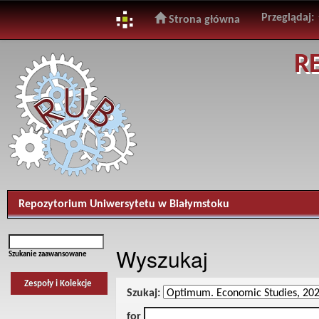
Przeglądaj:
Strona główna
Skip
R
navigation
Repozytorium Uniwersytetu w Białymstoku
Wyszukaj
Szukanie zaawansowane
Zespoły i Kolekcje
Szukaj:
for