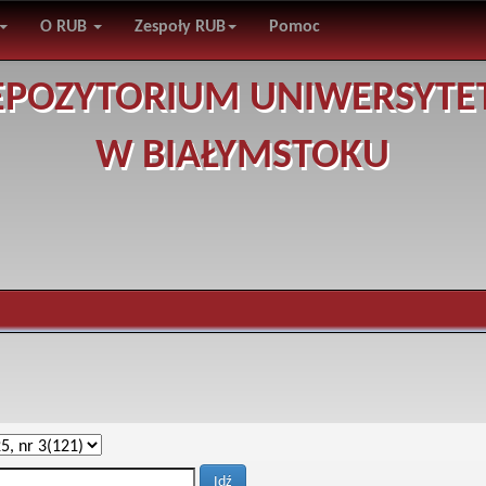
O RUB
Zespoły RUB
Pomoc
EPOZYTORIUM UNIWERSYTE
W BIAŁYMSTOKU