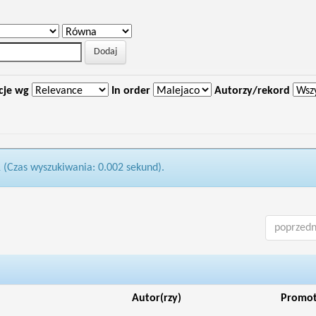
cje wg
In order
Autorzy/rekord
1 (Czas wyszukiwania: 0.002 sekund).
poprzedn
Autor(rzy)
Promo