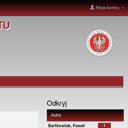
Moje konto:
TU
Odkryj
Autor
1
Bartkowiak, Paweł