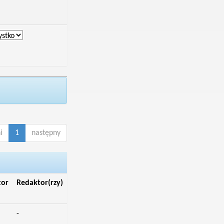
i
1
następny
tor
Redaktor(rzy)
-