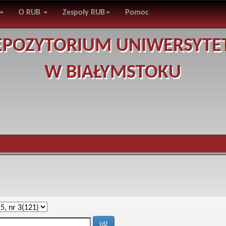
O RUB
Zespoły RUB
Pomoc
EPOZYTORIUM UNIWERSYTE
W BIAŁYMSTOKU