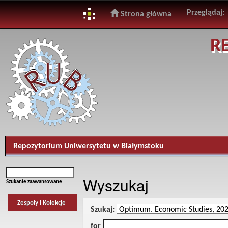
Przeglądaj:
Strona główna
Skip
R
navigation
Repozytorium Uniwersytetu w Białymstoku
Wyszukaj
Szukanie zaawansowane
Zespoły i Kolekcje
Szukaj:
for