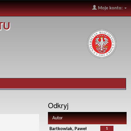
Moje konto:
TU
Odkryj
Autor
1
Bartkowiak, Paweł