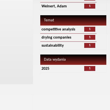
1
Weinert, Adam
Temat
1
competitive analysis
1
drying companies
1
sustainability
Data wydania
1
2025