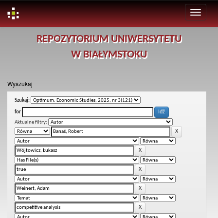
Skip
REPOZYTORIUM UNIWERSYTETU
navigation
W BIAŁYMSTOKU
Wyszukaj
Szukaj:
for
Aktualne filtry: