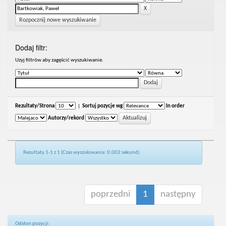
Rozpocznij nowe wyszukiwanie
Dodaj filtr:
Uzyj filtrów aby zagęścić wyszukiwanie.
Rezultaty/Strona
|
Sortuj pozycje wg
In order
Autorzy/rekord
Rezultaty 1-1 z 1 (Czas wyszukiwania: 0.002 sekund).
poprzedni
1
następny
Odsłon pozycji: