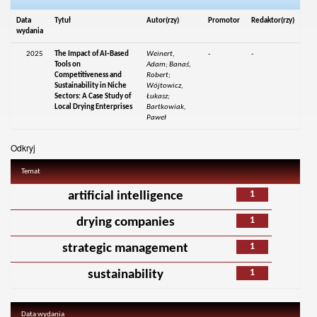
Data
Tytuł
Autor(rzy)
Promotor
Redaktor(rzy)
wydania
2025
The Impact of AI‑Based
Weinert,
-
-
Tools on
Adam; Banaś,
Competitiveness and
Robert;
Sustainability in Niche
Wójtowicz,
Sectors: A Case Study of
Łukasz;
Local Drying Enterprises
Bartkowiak,
Paweł
Odkryj
Temat
1
artificial intelligence
1
drying companies
1
strategic management
1
sustainability
Data wydania