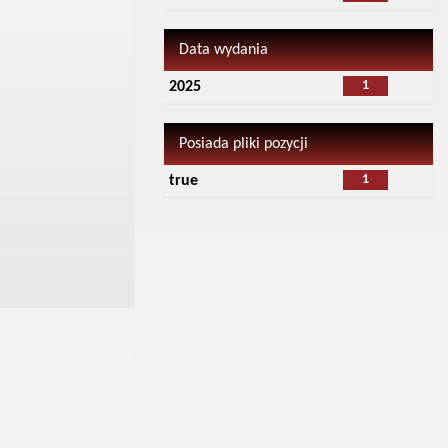
Data wydania
1
2025
Posiada pliki pozycji
1
true