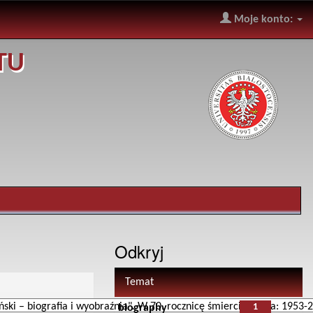
Moje konto:
TU
Odkryj
Temat
1
biography