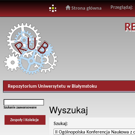
Przeglądaj:
Strona główna
Skip
R
navigation
Repozytorium Uniwersytetu w Białymstoku
Wyszukaj
Szukanie zaawansowane
Zespoły i Kolekcje
Szukaj: