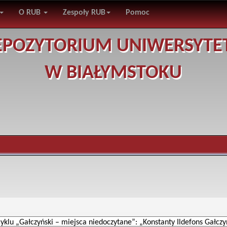
O RUB
Zespoły RUB
Pomoc
EPOZYTORIUM UNIWERSYTE
W BIAŁYMSTOKU