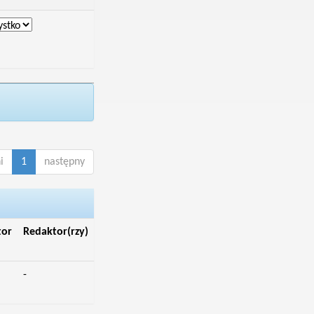
i
1
następny
tor
Redaktor(rzy)
-