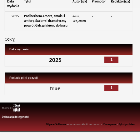
Data
Tytuł
Autor(rzy)
Promotor
Redaktor(rzy)
wydania
2025
Pod herbem Amora, amoku i
Kass,
-
-
amfory. Szalony i dramatyczny
Wojciech
powrót Gałczyńskiego do kraju
Odkryj
Data wydania
1
2025
Posiada pliki pozycji
1
true
Theme by
Deklaracja dostępności
DSpace Software
Prawa Autorskie © 2002-2017
Duraspace
-
Zgłoś problem