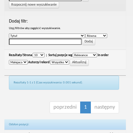
Rozpocznij nowe wyszukiwanie
Dodaj filtr:
Uzyj filtrów aby zagęścić wyszukiwanie.
Rezultaty/Strona
|
Sortuj pozycje wg
In order
Autorzy/rekord
Rezultaty 1-1 z 1 (Czas wyszukiwania: 0.001 sekund).
poprzedni
1
następny
Odsłon pozycji: