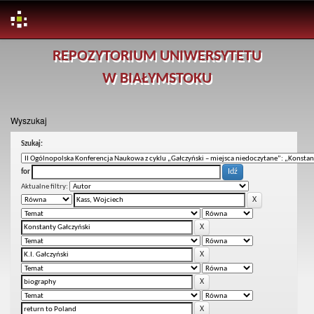
Skip
REPOZYTORIUM UNIWERSYTETU
navigation
W BIAŁYMSTOKU
Wyszukaj
Szukaj:
for
Aktualne filtry: