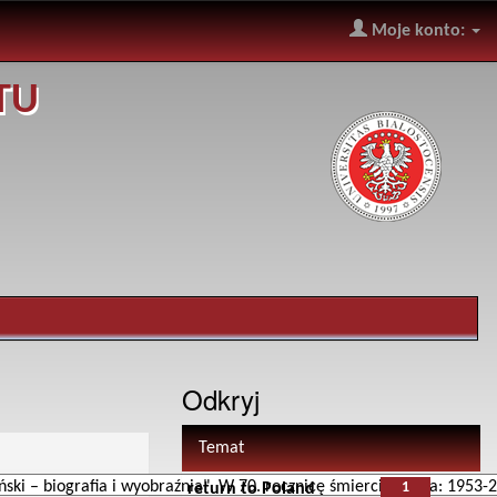
Moje konto:
TU
Odkryj
Temat
1
return to Poland