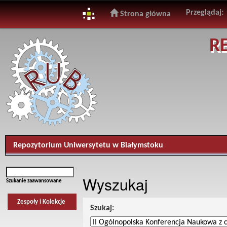
Przeglądaj:
Strona główna
Skip
R
navigation
Repozytorium Uniwersytetu w Białymstoku
Wyszukaj
Szukanie zaawansowane
Zespoły i Kolekcje
Szukaj: