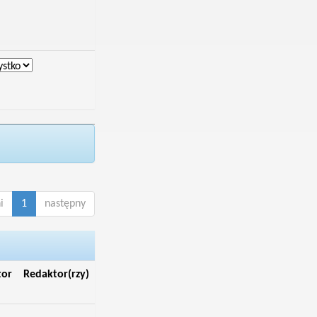
i
1
następny
tor
Redaktor(rzy)