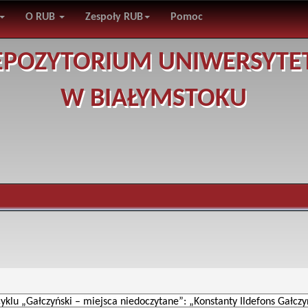
O RUB
Zespoły RUB
Pomoc
EPOZYTORIUM UNIWERSYTE
W BIAŁYMSTOKU