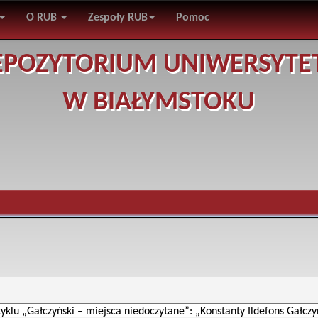
O RUB
Zespoły RUB
Pomoc
EPOZYTORIUM UNIWERSYTE
W BIAŁYMSTOKU