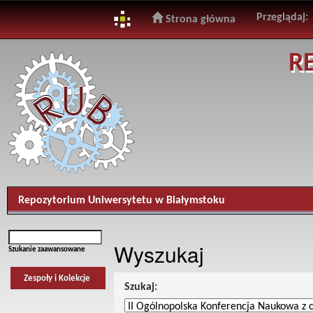
Przeglądaj:
Strona główna
Skip
R
navigation
Repozytorium Uniwersytetu w Białymstoku
Wyszukaj
Szukanie zaawansowane
Zespoły i Kolekcje
Szukaj: