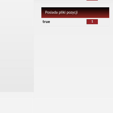
Posiada pliki pozycji
1
true