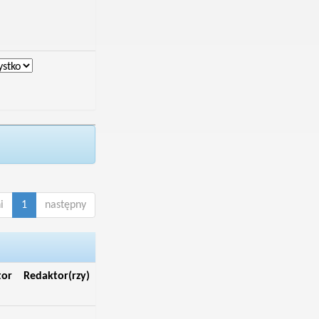
i
1
następny
tor
Redaktor(rzy)