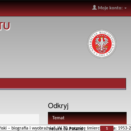
Moje konto:
TU
Odkryj
Temat
1
return to Poland