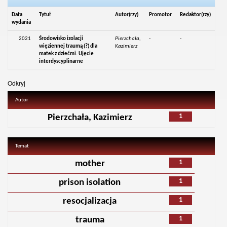
Data
Tytuł
Autor(rzy)
Promotor
Redaktor(rzy)
wydania
2021
Środowisko izolacji
Pierzchała,
-
-
więziennej traumą (?) dla
Kazimierz
matek z dziećmi. Ujęcie
interdyscyplinarne
Odkryj
Autor
1
Pierzchała, Kazimierz
Temat
1
mother
1
prison isolation
1
resocjalizacja
1
trauma