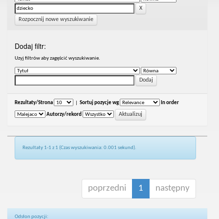
Rozpocznij nowe wyszukiwanie
Dodaj filtr:
Uzyj filtrów aby zagęścić wyszukiwanie.
Rezultaty/Strona
|
Sortuj pozycje wg
In order
Autorzy/rekord
Rezultaty 1-1 z 1 (Czas wyszukiwania: 0.001 sekund).
poprzedni
1
następny
Odsłon pozycji: