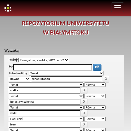
Skip
REPOZYTORIUM UNIWERSYTETU
navigation
W BIAŁYMSTOKU
Wyszukaj
Szukaj:
for
Aktualne filtry: