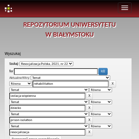
Skip
REPOZYTORIUM UNIWERSYTETU
navigation
W BIAŁYMSTOKU
Wyszukaj
Szukaj:
for
Aktualne filtry: