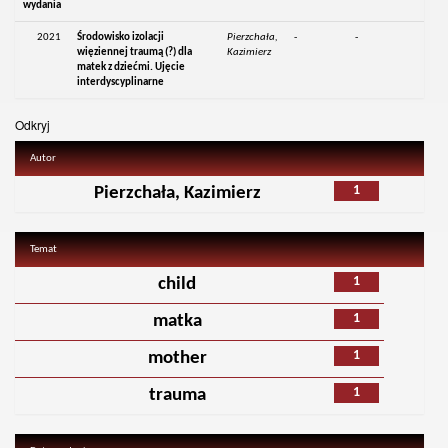
wydania
2021
Środowisko izolacji
Pierzchała,
-
-
więziennej traumą (?) dla
Kazimierz
matek z dziećmi. Ujęcie
interdyscyplinarne
Odkryj
Autor
1
Pierzchała, Kazimierz
Temat
1
child
1
matka
1
mother
1
trauma