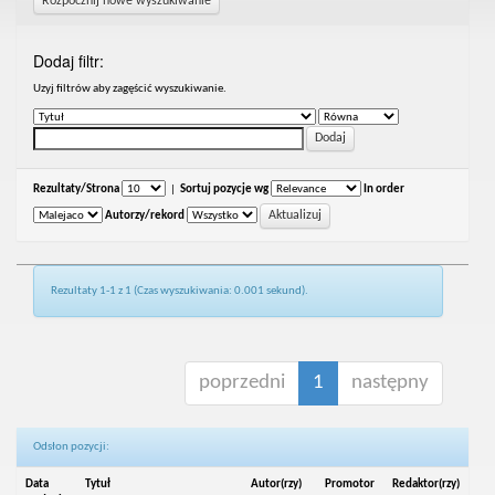
Rozpocznij nowe wyszukiwanie
Dodaj filtr:
Uzyj filtrów aby zagęścić wyszukiwanie.
Rezultaty/Strona
|
Sortuj pozycje wg
In order
Autorzy/rekord
Rezultaty 1-1 z 1 (Czas wyszukiwania: 0.001 sekund).
poprzedni
1
następny
Odsłon pozycji:
Data
Tytuł
Autor(rzy)
Promotor
Redaktor(rzy)