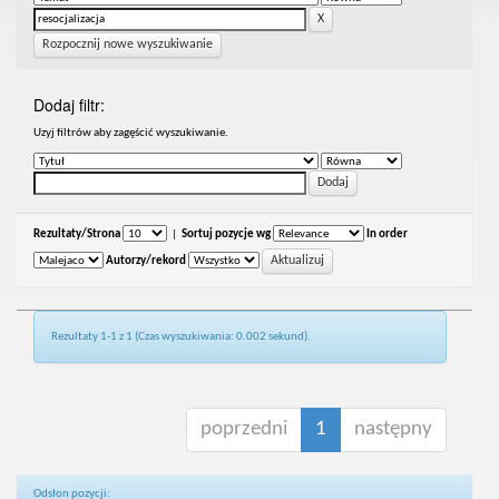
Rozpocznij nowe wyszukiwanie
Dodaj filtr:
Uzyj filtrów aby zagęścić wyszukiwanie.
Rezultaty/Strona
|
Sortuj pozycje wg
In order
Autorzy/rekord
Rezultaty 1-1 z 1 (Czas wyszukiwania: 0.002 sekund).
poprzedni
1
następny
Odsłon pozycji: