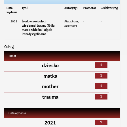
Data
Tytuł
Autor(rzy)
Promotor
Redaktor(rzy)
wydania
2021
Środowisko izolacji
Pierzchała,
-
-
więziennej traumą (?) dla
Kazimierz
matek z dziećmi. Ujęcie
interdyscyplinarne
Odkryj
Temat
1
dziecko
1
matka
1
mother
1
trauma
Data wydania
1
2021