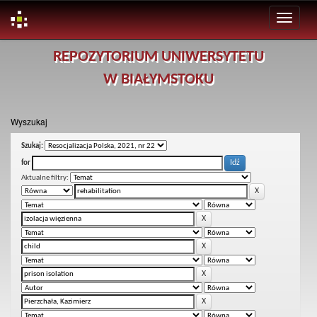
Skip
REPOZYTORIUM UNIWERSYTETU
navigation
W BIAŁYMSTOKU
Wyszukaj
Szukaj:
for
Aktualne filtry: