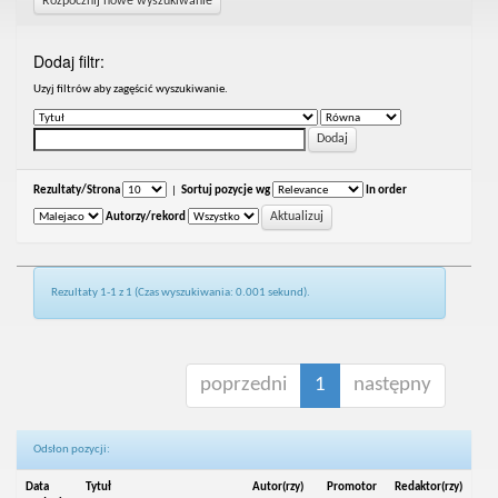
Rozpocznij nowe wyszukiwanie
Dodaj filtr:
Uzyj filtrów aby zagęścić wyszukiwanie.
Rezultaty/Strona
|
Sortuj pozycje wg
In order
Autorzy/rekord
Rezultaty 1-1 z 1 (Czas wyszukiwania: 0.001 sekund).
poprzedni
1
następny
Odsłon pozycji:
Data
Tytuł
Autor(rzy)
Promotor
Redaktor(rzy)