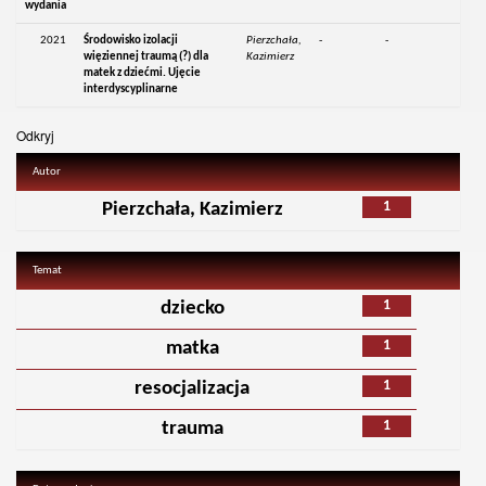
wydania
2021
Środowisko izolacji
Pierzchała,
-
-
więziennej traumą (?) dla
Kazimierz
matek z dziećmi. Ujęcie
interdyscyplinarne
Odkryj
Autor
1
Pierzchała, Kazimierz
Temat
1
dziecko
1
matka
1
resocjalizacja
1
trauma