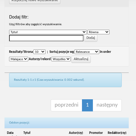
Rozpocznij nowe wyszukiwanie
Dodaj filtr:
Uzyj filtrów aby zagęścić wyszukiwanie.
Rezultaty/Strona
|
Sortuj pozycje wg
In order
Autorzy/rekord
Rezultaty 1-1 z 1 (Czas wyszukiwania: 0.002 sekund).
poprzedni
1
następny
Odsłon pozycji:
Data
Tytuł
Autor(rzy)
Promotor
Redaktor(rzy)