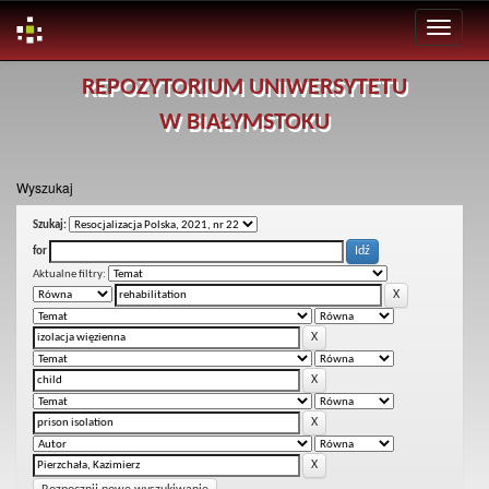
Skip
REPOZYTORIUM UNIWERSYTETU
navigation
W BIAŁYMSTOKU
Wyszukaj
Szukaj:
for
Aktualne filtry: