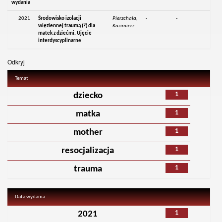
wydania
2021
Środowisko izolacji
Pierzchała,
-
-
więziennej traumą (?) dla
Kazimierz
matek z dziećmi. Ujęcie
interdyscyplinarne
Odkryj
Temat
1
dziecko
1
matka
1
mother
1
resocjalizacja
1
trauma
Data wydania
1
2021