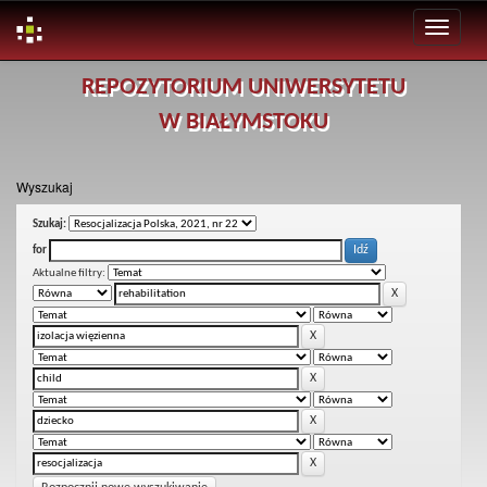
Skip
REPOZYTORIUM UNIWERSYTETU
navigation
W BIAŁYMSTOKU
Wyszukaj
Szukaj:
for
Aktualne filtry: