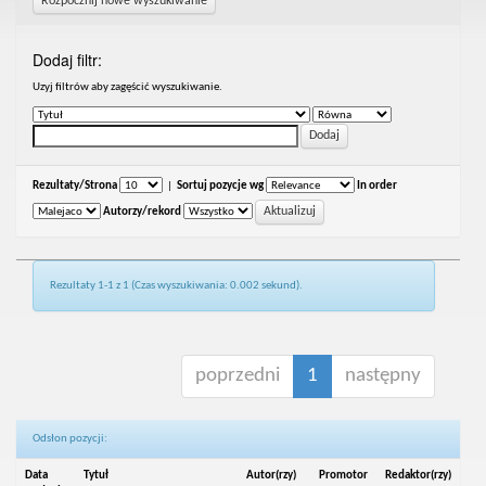
Rozpocznij nowe wyszukiwanie
Dodaj filtr:
Uzyj filtrów aby zagęścić wyszukiwanie.
Rezultaty/Strona
|
Sortuj pozycje wg
In order
Autorzy/rekord
Rezultaty 1-1 z 1 (Czas wyszukiwania: 0.002 sekund).
poprzedni
1
następny
Odsłon pozycji:
Data
Tytuł
Autor(rzy)
Promotor
Redaktor(rzy)