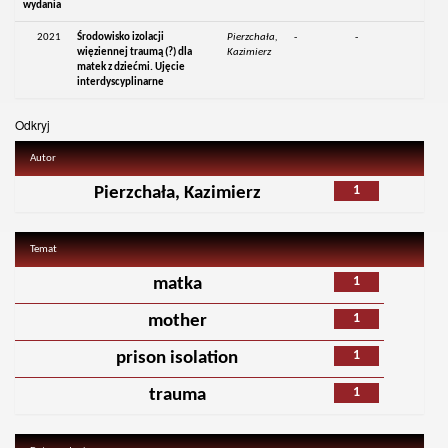
wydania
2021
Środowisko izolacji
Pierzchała,
-
-
więziennej traumą (?) dla
Kazimierz
matek z dziećmi. Ujęcie
interdyscyplinarne
Odkryj
Autor
1
Pierzchała, Kazimierz
Temat
1
matka
1
mother
1
prison isolation
1
trauma