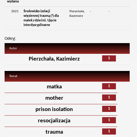
wydania
2021
Środowisko izolacji
Pierzchała,
-
-
więziennej traumą (?) dla
Kazimierz
matek z dziećmi. Ujęcie
interdyscyplinarne
Odkryj
Autor
1
Pierzchała, Kazimierz
Temat
1
matka
1
mother
1
prison isolation
1
resocjalizacja
1
trauma