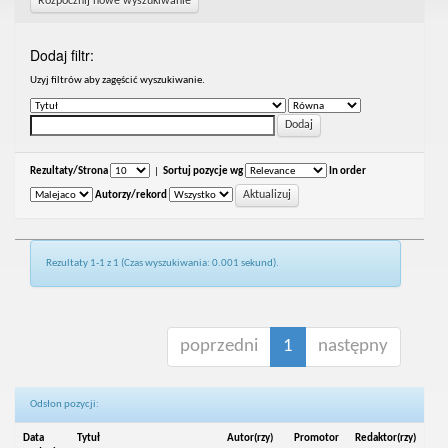
Rozpocznij nowe wyszukiwanie
Dodaj filtr:
Uzyj filtrów aby zagęścić wyszukiwanie.
Rezultaty/Strona
|
Sortuj pozycje wg
In order
Autorzy/rekord
Rezultaty 1-1 z 1 (Czas wyszukiwania: 0.001 sekund).
poprzedni
1
następny
Odsłon pozycji:
Data
Tytuł
Autor(rzy)
Promotor
Redaktor(rzy)