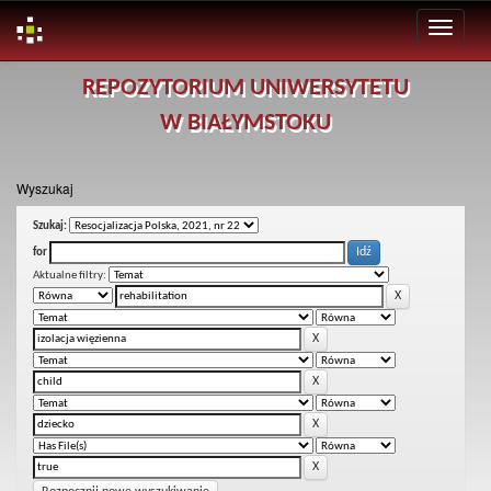
Skip
REPOZYTORIUM UNIWERSYTETU
navigation
W BIAŁYMSTOKU
Wyszukaj
Szukaj:
for
Aktualne filtry: