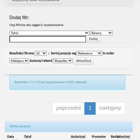
Rozpocznij nowe wyszukiwanie
Dodaj filtr:
Uzyj filtrów aby zagęścić wyszukiwanie.
Rezultaty/Strona
|
Sortuj pozycje wg
In order
Autorzy/rekord
Rezultaty 1-1 z 1 (Czas wyszukiwania: 0.001 sekund).
poprzedni
1
następny
Odsłon pozycji:
Data
Tytuł
Autor(rzy)
Promotor
Redaktor(rzy)