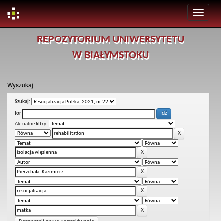
Skip
REPOZYTORIUM UNIWERSYTETU
navigation
W BIAŁYMSTOKU
Wyszukaj
Szukaj:
for
Aktualne filtry: