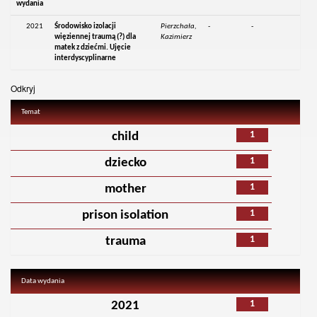
wydania
2021
Środowisko izolacji
Pierzchała,
-
-
więziennej traumą (?) dla
Kazimierz
matek z dziećmi. Ujęcie
interdyscyplinarne
Odkryj
Temat
1
child
1
dziecko
1
mother
1
prison isolation
1
trauma
Data wydania
1
2021