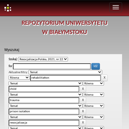
Skip
REPOZYTORIUM UNIWERSYTETU
navigation
W BIAŁYMSTOKU
Wyszukaj
Szukaj:
for
Aktualne filtry: