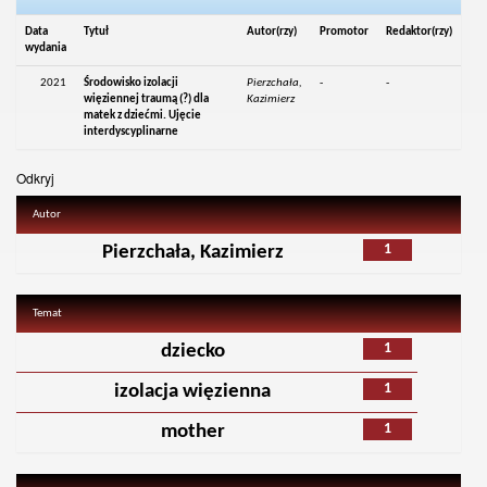
Data
Tytuł
Autor(rzy)
Promotor
Redaktor(rzy)
wydania
2021
Środowisko izolacji
Pierzchała,
-
-
więziennej traumą (?) dla
Kazimierz
matek z dziećmi. Ujęcie
interdyscyplinarne
Odkryj
Autor
1
Pierzchała, Kazimierz
Temat
1
dziecko
1
izolacja więzienna
1
mother