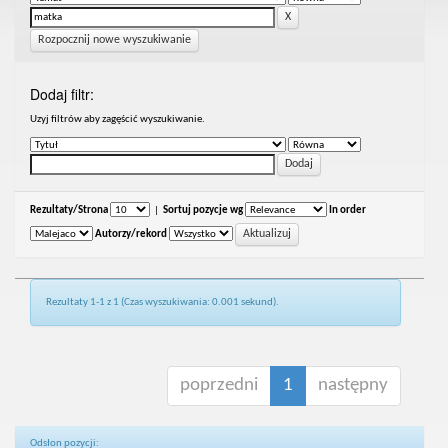
Rozpocznij nowe wyszukiwanie
Dodaj filtr:
Uzyj filtrów aby zagęścić wyszukiwanie.
Rezultaty/Strona
|
Sortuj pozycje wg
In order
Autorzy/rekord
Rezultaty 1-1 z 1 (Czas wyszukiwania: 0.001 sekund).
poprzedni
1
następny
Odsłon pozycji: