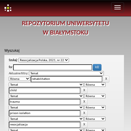
Skip
REPOZYTORIUM UNIWERSYTETU
navigation
W BIAŁYMSTOKU
Wyszukaj
Szukaj:
for
Aktualne filtry: