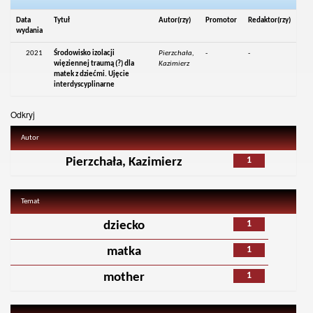
Data
Tytuł
Autor(rzy)
Promotor
Redaktor(rzy)
wydania
2021
Środowisko izolacji
Pierzchała,
-
-
więziennej traumą (?) dla
Kazimierz
matek z dziećmi. Ujęcie
interdyscyplinarne
Odkryj
Autor
1
Pierzchała, Kazimierz
Temat
1
dziecko
1
matka
1
mother