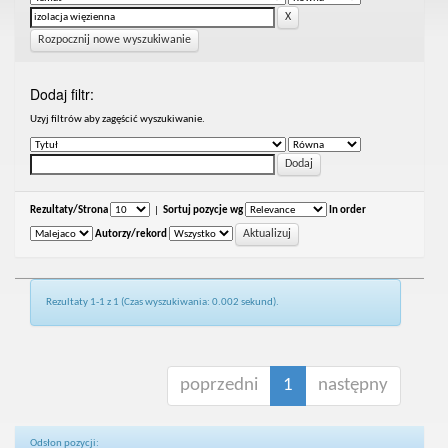
Rozpocznij nowe wyszukiwanie
Dodaj filtr:
Uzyj filtrów aby zagęścić wyszukiwanie.
Rezultaty/Strona
|
Sortuj pozycje wg
In order
Autorzy/rekord
Rezultaty 1-1 z 1 (Czas wyszukiwania: 0.002 sekund).
poprzedni
1
następny
Odsłon pozycji: