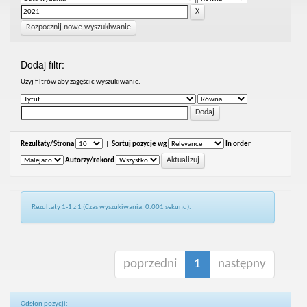
Rozpocznij nowe wyszukiwanie
Dodaj filtr:
Uzyj filtrów aby zagęścić wyszukiwanie.
Rezultaty/Strona
|
Sortuj pozycje wg
In order
Autorzy/rekord
Rezultaty 1-1 z 1 (Czas wyszukiwania: 0.001 sekund).
poprzedni
1
następny
Odsłon pozycji: