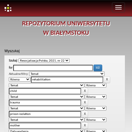
Skip
REPOZYTORIUM UNIWERSYTETU
navigation
W BIAŁYMSTOKU
Wyszukaj
Szukaj:
for
Aktualne filtry: