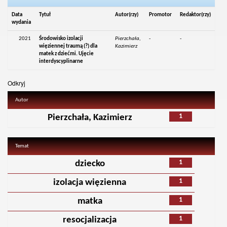
Data
Tytuł
Autor(rzy)
Promotor
Redaktor(rzy)
wydania
2021
Środowisko izolacji
Pierzchała,
-
-
więziennej traumą (?) dla
Kazimierz
matek z dziećmi. Ujęcie
interdyscyplinarne
Odkryj
Autor
1
Pierzchała, Kazimierz
Temat
1
dziecko
1
izolacja więzienna
1
matka
1
resocjalizacja