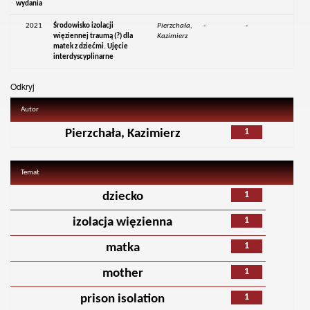
wydania
2021
Środowisko izolacji
Pierzchała,
-
-
więziennej traumą (?) dla
Kazimierz
matek z dziećmi. Ujęcie
interdyscyplinarne
Odkryj
Autor
1
Pierzchała, Kazimierz
Temat
1
dziecko
1
izolacja więzienna
1
matka
1
mother
1
prison isolation