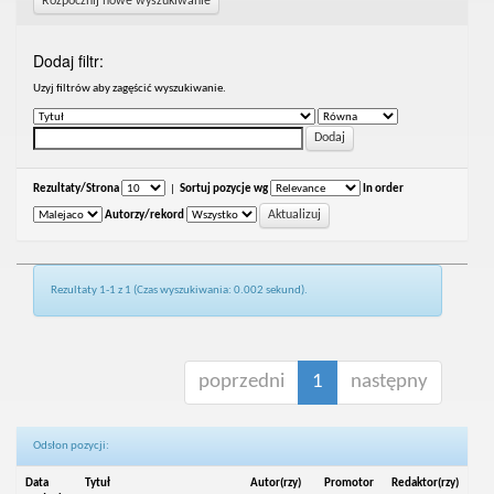
Rozpocznij nowe wyszukiwanie
Dodaj filtr:
Uzyj filtrów aby zagęścić wyszukiwanie.
Rezultaty/Strona
|
Sortuj pozycje wg
In order
Autorzy/rekord
Rezultaty 1-1 z 1 (Czas wyszukiwania: 0.002 sekund).
poprzedni
1
następny
Odsłon pozycji:
Data
Tytuł
Autor(rzy)
Promotor
Redaktor(rzy)