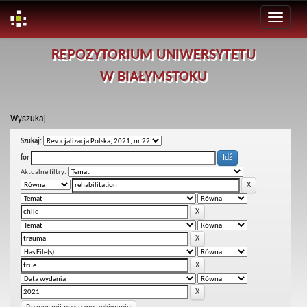
Skip
REPOZYTORIUM UNIWERSYTETU
navigation
W BIAŁYMSTOKU
Wyszukaj
Szukaj:
for
Aktualne filtry: