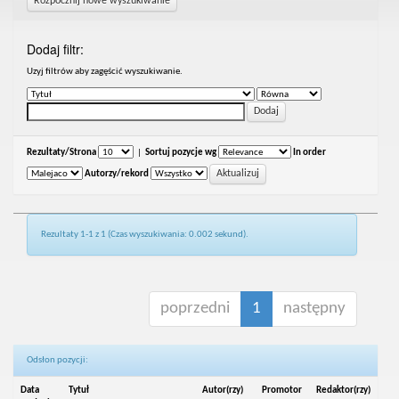
Rozpocznij nowe wyszukiwanie
Dodaj filtr:
Uzyj filtrów aby zagęścić wyszukiwanie.
Rezultaty/Strona
|
Sortuj pozycje wg
In order
Autorzy/rekord
Rezultaty 1-1 z 1 (Czas wyszukiwania: 0.002 sekund).
poprzedni
1
następny
Odsłon pozycji:
Data
Tytuł
Autor(rzy)
Promotor
Redaktor(rzy)