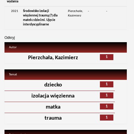
wydania
2021
Środowisko izolacji
Pierzchała,
-
-
więziennej traumą (?) dla
Kazimierz
matek z dziećmi. Ujęcie
interdyscyplinarne
Odkryj
Autor
1
Pierzchała, Kazimierz
Temat
1
dziecko
1
izolacja więzienna
1
matka
1
trauma