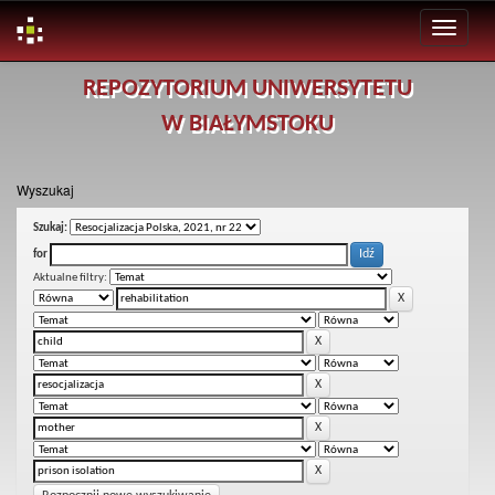
Skip
REPOZYTORIUM UNIWERSYTETU
navigation
W BIAŁYMSTOKU
Wyszukaj
Szukaj:
for
Aktualne filtry: