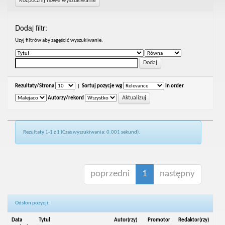
Rozpocznij nowe wyszukiwanie
Dodaj filtr:
Uzyj filtrów aby zagęścić wyszukiwanie.
Rezultaty/Strona
|
Sortuj pozycje wg
In order
Autorzy/rekord
Rezultaty 1-1 z 1 (Czas wyszukiwania: 0.001 sekund).
poprzedni
1
następny
Odsłon pozycji:
Data
Tytuł
Autor(rzy)
Promotor
Redaktor(rzy)