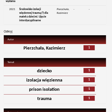
wydania
2021
Środowisko izolacji
Pierzchała,
-
-
więziennej traumą (?) dla
Kazimierz
matek z dziećmi. Ujęcie
interdyscyplinarne
Odkryj
Autor
1
Pierzchała, Kazimierz
Temat
1
dziecko
1
izolacja więzienna
1
prison isolation
1
trauma