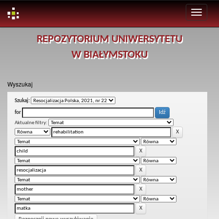
Skip
REPOZYTORIUM UNIWERSYTETU
navigation
W BIAŁYMSTOKU
Wyszukaj
Szukaj:
for
Aktualne filtry: