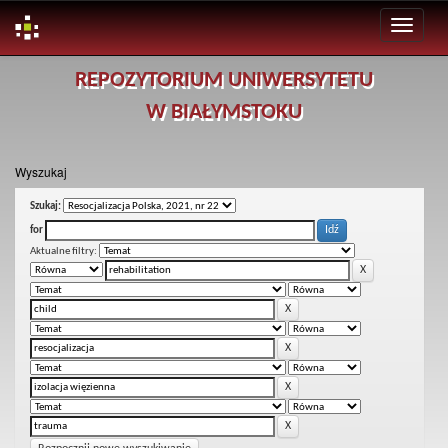
Skip
REPOZYTORIUM UNIWERSYTETU
navigation
W BIAŁYMSTOKU
Wyszukaj
Szukaj:
for
Aktualne filtry: