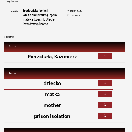
wydania
2021
Środowisko izolacji
Pierzchała,
-
-
więziennej traumą (?) dla
Kazimierz
matek z dziećmi. Ujęcie
interdyscyplinarne
Odkryj
Autor
1
Pierzchała, Kazimierz
Temat
1
dziecko
1
matka
1
mother
1
prison isolation