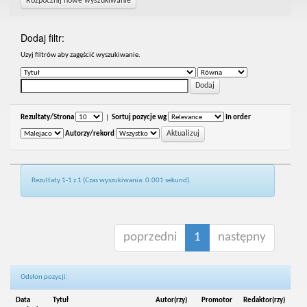
Rozpocznij nowe wyszukiwanie
Dodaj filtr:
Uzyj filtrów aby zagęścić wyszukiwanie.
Rezultaty/Strona
|
Sortuj pozycje wg
In order
Autorzy/rekord
Rezultaty 1-1 z 1 (Czas wyszukiwania: 0.001 sekund).
poprzedni
1
następny
Odsłon pozycji:
Data
Tytuł
Autor(rzy)
Promotor
Redaktor(rzy)