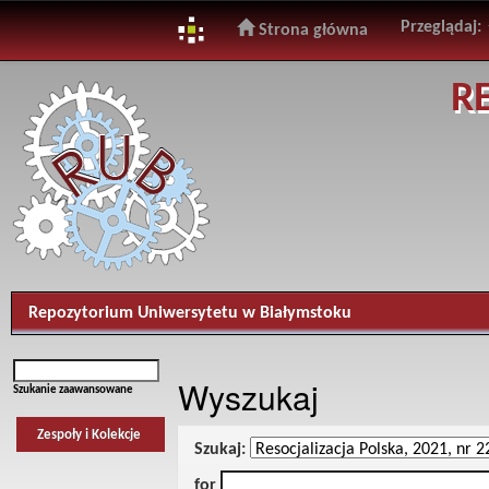
Przeglądaj:
Strona główna
Skip
R
navigation
Repozytorium Uniwersytetu w Białymstoku
Wyszukaj
Szukanie zaawansowane
Zespoły i Kolekcje
Szukaj:
for