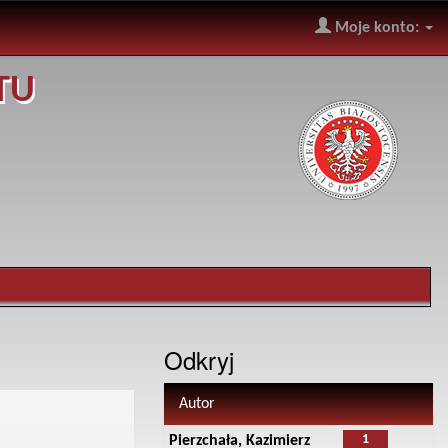
Moje konto:
TU
Odkryj
Autor
1
Pierzchała, Kazimierz