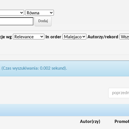
cje wg
In order
Autorzy/rekord
1 (Czas wyszukiwania: 0.002 sekund).
poprzedn
Autor(rzy)
Promo