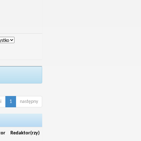
i
1
następny
tor
Redaktor(rzy)