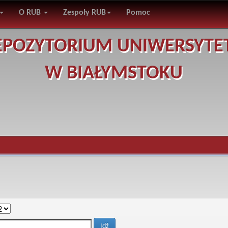
O RUB
Zespoły RUB
Pomoc
EPOZYTORIUM UNIWERSYTE
W BIAŁYMSTOKU