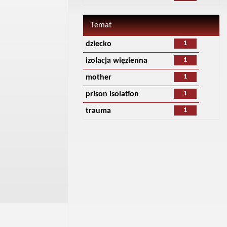
Temat
1
dziecko
1
izolacja więzienna
1
mother
1
prison isolation
1
trauma