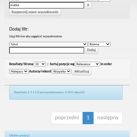
Rozpocznij nowe wyszukiwanie
Dodaj filtr:
Uzyj filtrów aby zagęścić wyszukiwanie.
Rezultaty/Strona
|
Sortuj pozycje wg
In order
Autorzy/rekord
Rezultaty 1-1 z 1 (Czas wyszukiwania: 0.002 sekund).
poprzedni
1
następny
Odsłon pozycji: