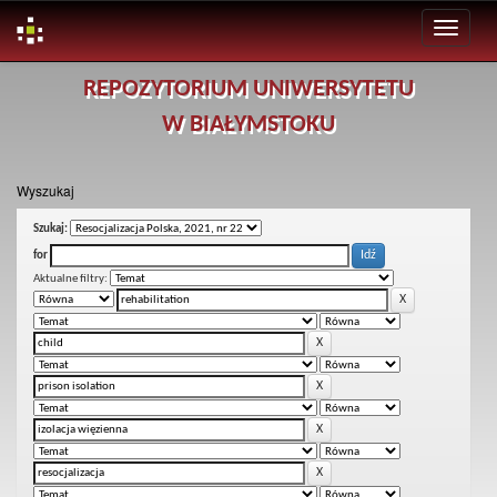
Skip
REPOZYTORIUM UNIWERSYTETU
navigation
W BIAŁYMSTOKU
Wyszukaj
Szukaj:
for
Aktualne filtry: