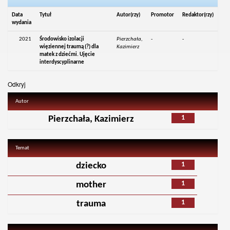
Data
Tytuł
Autor(rzy)
Promotor
Redaktor(rzy)
wydania
2021
Środowisko izolacji
Pierzchała,
-
-
więziennej traumą (?) dla
Kazimierz
matek z dziećmi. Ujęcie
interdyscyplinarne
Odkryj
Autor
1
Pierzchała, Kazimierz
Temat
1
dziecko
1
mother
1
trauma