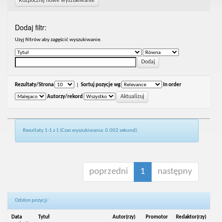
Rozpocznij nowe wyszukiwanie
Dodaj filtr:
Uzyj filtrów aby zagęścić wyszukiwanie.
Rezultaty/Strona
|
Sortuj pozycje wg
In order
Autorzy/rekord
Rezultaty 1-1 z 1 (Czas wyszukiwania: 0.002 sekund).
poprzedni
1
następny
Odsłon pozycji:
Data
Tytuł
Autor(rzy)
Promotor
Redaktor(rzy)