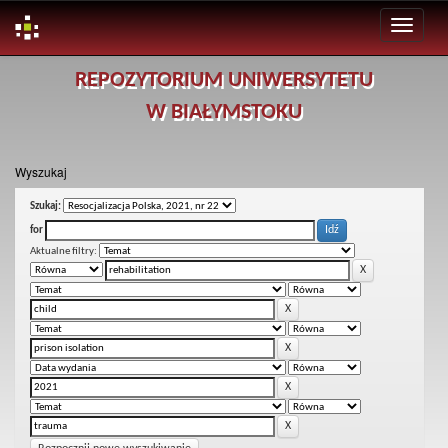
Skip
REPOZYTORIUM UNIWERSYTETU
navigation
W BIAŁYMSTOKU
Wyszukaj
Szukaj:
for
Aktualne filtry: