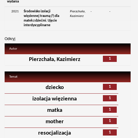
wydania
2021
Środowisko izolacji
Pierzchała,
-
-
więziennej traumą (?) dla
Kazimierz
matek z dziećmi. Ujęcie
interdyscyplinarne
Odkryj
Autor
1
Pierzchała, Kazimierz
Temat
1
dziecko
1
izolacja więzienna
1
matka
1
mother
1
resocjalizacja