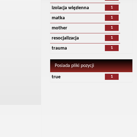
1
izolacja więzienna
1
matka
1
mother
1
resocjalizacja
1
trauma
Posiada pliki pozycji
1
true