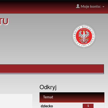
Moje konto:
TU
Odkryj
Temat
1
dziecko