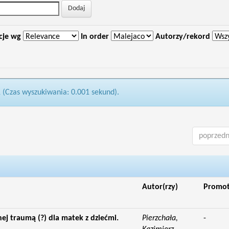
cje wg
In order
Autorzy/rekord
1 (Czas wyszukiwania: 0.001 sekund).
poprzedn
Autor(rzy)
Promo
nej traumą (?) dla matek z dziećmi.
Pierzchała,
-