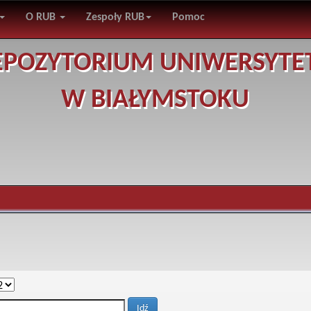
O RUB
Zespoły RUB
Pomoc
EPOZYTORIUM UNIWERSYTE
W BIAŁYMSTOKU