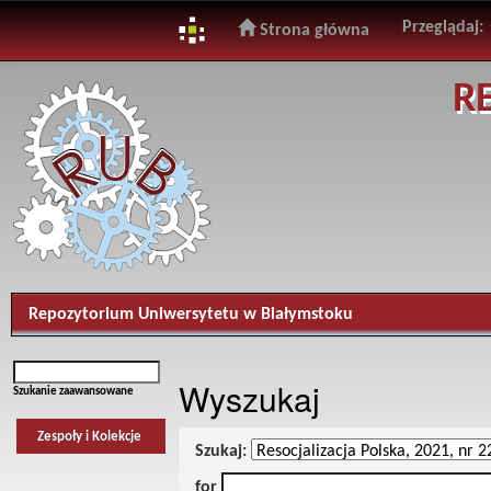
Przeglądaj:
Strona główna
Skip
R
navigation
Repozytorium Uniwersytetu w Białymstoku
Wyszukaj
Szukanie zaawansowane
Zespoły i Kolekcje
Szukaj:
for