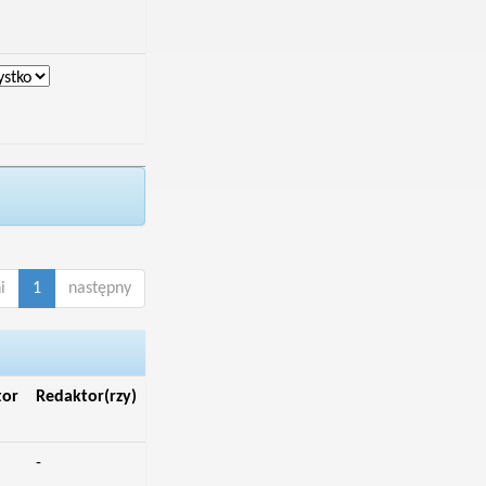
i
1
następny
tor
Redaktor(rzy)
-