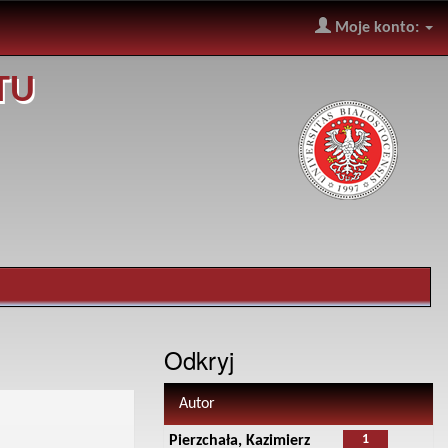
Moje konto:
TU
Odkryj
Autor
1
Pierzchała, Kazimierz