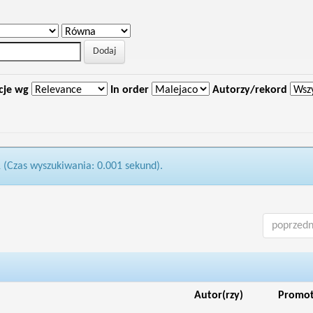
cje wg
In order
Autorzy/rekord
1 (Czas wyszukiwania: 0.001 sekund).
poprzedn
Autor(rzy)
Promo