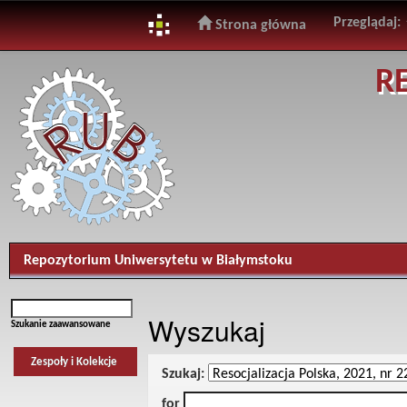
Przeglądaj:
Strona główna
Skip
R
navigation
Repozytorium Uniwersytetu w Białymstoku
Wyszukaj
Szukanie zaawansowane
Zespoły i Kolekcje
Szukaj:
for