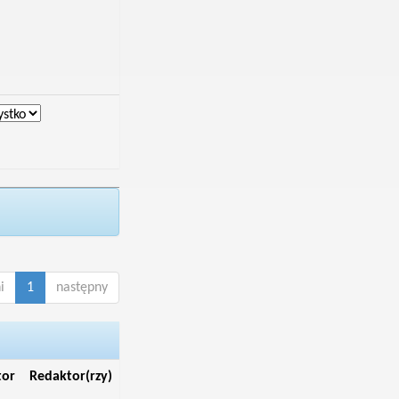
i
1
następny
tor
Redaktor(rzy)