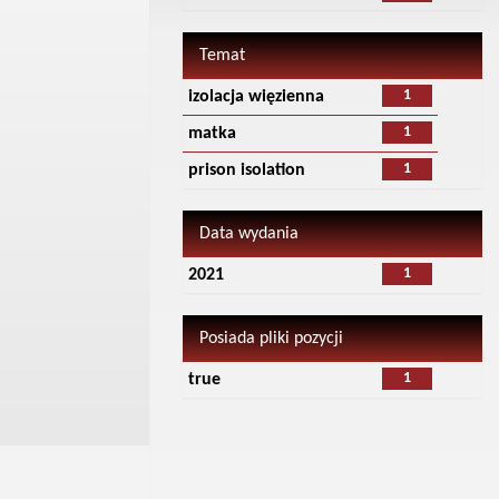
Temat
1
izolacja więzienna
1
matka
1
prison isolation
Data wydania
1
2021
Posiada pliki pozycji
1
true