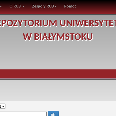
O RUB
Zespoły RUB
Pomoc
EPOZYTORIUM UNIWERSYTE
W BIAŁYMSTOKU