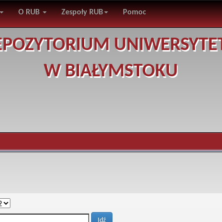
O RUB
Zespoły RUB
Pomoc
EPOZYTORIUM UNIWERSYTE
W BIAŁYMSTOKU