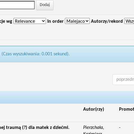
cje wg
In order
Autorzy/rekord
1 (Czas wyszukiwania: 0.001 sekund).
poprzedn
Autor(rzy)
Promo
nej traumą (?) dla matek z dziećmi.
Pierzchała,
-