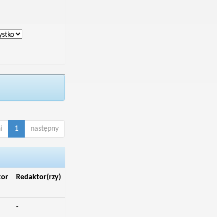
i
1
następny
tor
Redaktor(rzy)
-