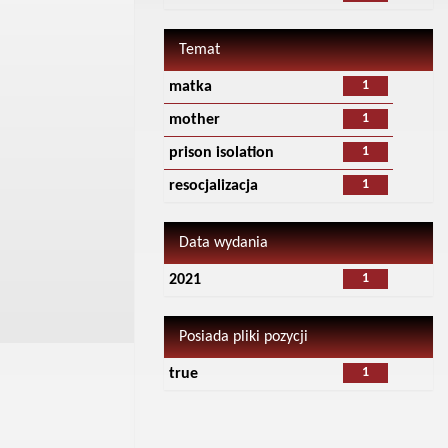
Temat
1
matka
1
mother
1
prison isolation
1
resocjalizacja
Data wydania
1
2021
Posiada pliki pozycji
1
true