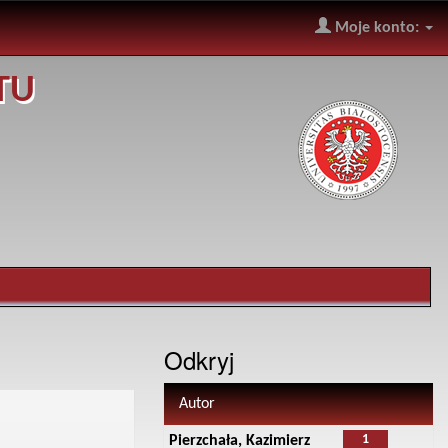
Moje konto:
TU
Odkryj
Autor
1
Pierzchała, Kazimierz