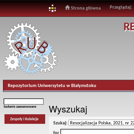
Przeglądaj:
Strona główna
Skip
R
navigation
Repozytorium Uniwersytetu w Białymstoku
Wyszukaj
Szukanie zaawansowane
Zespoły i Kolekcje
Szukaj:
for