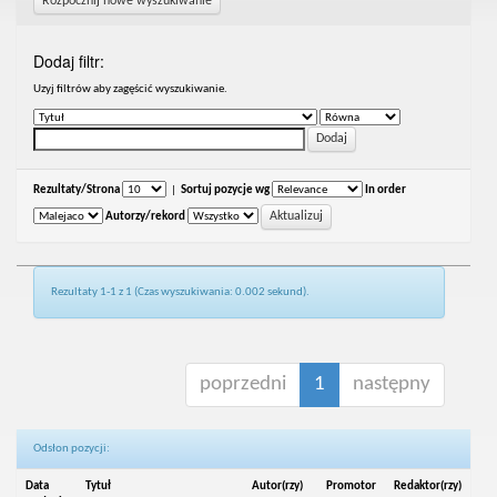
Rozpocznij nowe wyszukiwanie
Dodaj filtr:
Uzyj filtrów aby zagęścić wyszukiwanie.
Rezultaty/Strona
|
Sortuj pozycje wg
In order
Autorzy/rekord
Rezultaty 1-1 z 1 (Czas wyszukiwania: 0.002 sekund).
poprzedni
1
następny
Odsłon pozycji:
Data
Tytuł
Autor(rzy)
Promotor
Redaktor(rzy)