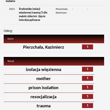
wydania
2021
Środowisko izolacji
Pierzchała,
-
-
więziennej traumą (?) dla
Kazimierz
matek z dziećmi. Ujęcie
interdyscyplinarne
Odkryj
Autor
1
Pierzchała, Kazimierz
Temat
1
izolacja więzienna
1
mother
1
prison isolation
1
resocjalizacja
1
trauma