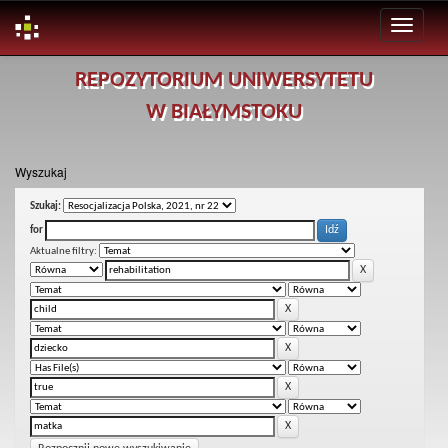
Skip
REPOZYTORIUM UNIWERSYTETU
navigation
W BIAŁYMSTOKU
Wyszukaj
Szukaj:
for
Aktualne filtry: