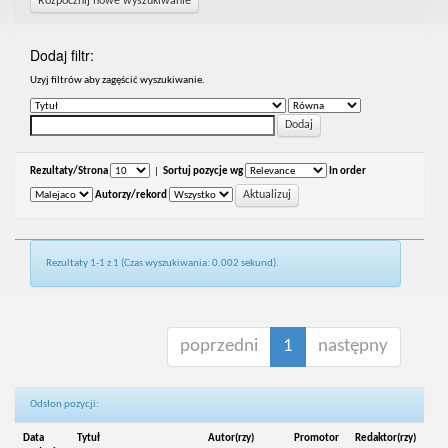
Rozpocznij nowe wyszukiwanie
Dodaj filtr:
Uzyj filtrów aby zagęścić wyszukiwanie.
Rezultaty/Strona
|
Sortuj pozycje wg
In order
Autorzy/rekord
Rezultaty 1-1 z 1 (Czas wyszukiwania: 0.002 sekund).
poprzedni
1
następny
Odsłon pozycji:
Data
Tytuł
Autor(rzy)
Promotor
Redaktor(rzy)