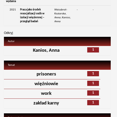
wydania
2021
Praca jako środek
Weissbrot-
-
-
resocjalizacji osób w
Koziarska,
izolacji więziennej –
Anna; Kanios,
przegląd badań
Anna
Odkryj
Autor
1
Kanios, Anna
Temat
1
prisoners
1
więźniowie
1
work
1
zakład karny