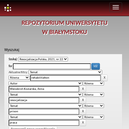
Skip
REPOZYTORIUM UNIWERSYTETU
navigation
W BIAŁYMSTOKU
Wyszukaj
Szukaj:
for
Aktualne filtry: