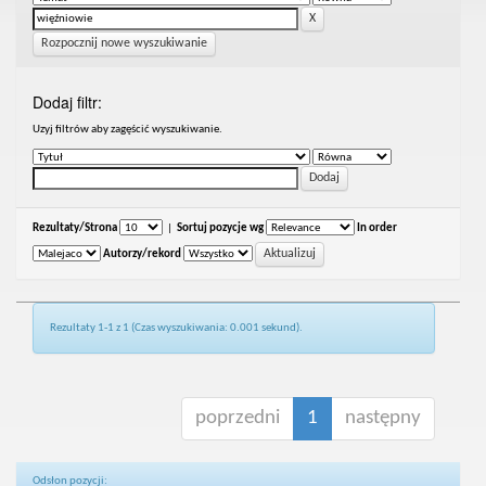
Rozpocznij nowe wyszukiwanie
Dodaj filtr:
Uzyj filtrów aby zagęścić wyszukiwanie.
Rezultaty/Strona
|
Sortuj pozycje wg
In order
Autorzy/rekord
Rezultaty 1-1 z 1 (Czas wyszukiwania: 0.001 sekund).
poprzedni
1
następny
Odsłon pozycji: