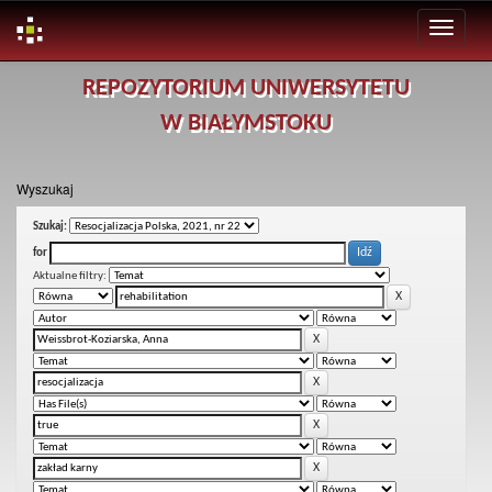
Skip
REPOZYTORIUM UNIWERSYTETU
navigation
W BIAŁYMSTOKU
Wyszukaj
Szukaj:
for
Aktualne filtry: