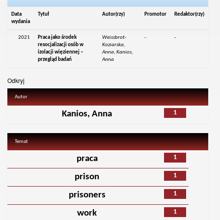
Data
Tytuł
Autor(rzy)
Promotor
Redaktor(rzy)
wydania
2021
Praca jako środek
Weissbrot-
-
-
resocjalizacji osób w
Koziarska,
izolacji więziennej –
Anna; Kanios,
przegląd badań
Anna
Odkryj
Autor
1
Kanios, Anna
Temat
1
praca
1
prison
1
prisoners
1
work