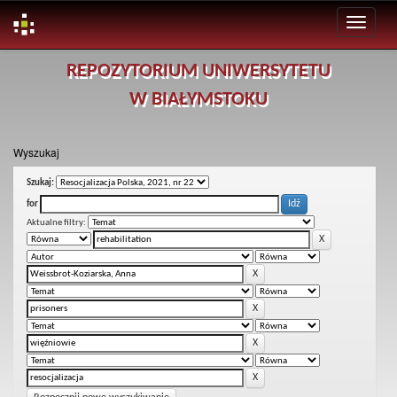
Skip
REPOZYTORIUM UNIWERSYTETU
navigation
W BIAŁYMSTOKU
Wyszukaj
Szukaj:
for
Aktualne filtry: