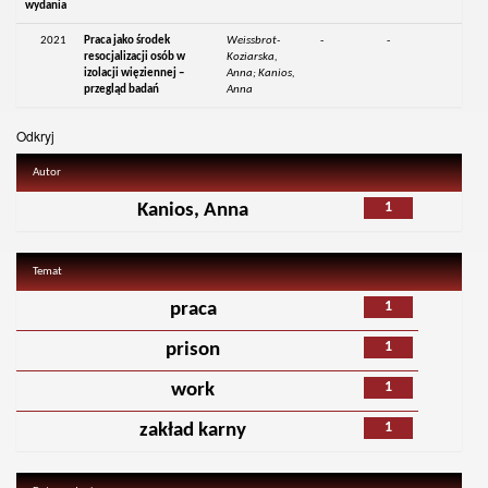
wydania
2021
Praca jako środek
Weissbrot-
-
-
resocjalizacji osób w
Koziarska,
izolacji więziennej –
Anna; Kanios,
przegląd badań
Anna
Odkryj
Autor
1
Kanios, Anna
Temat
1
praca
1
prison
1
work
1
zakład karny