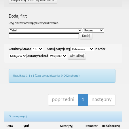
Rozpocznij nowe wyszukiwanie
Dodaj filtr:
Uzyj filtrów aby zagęścić wyszukiwanie.
Rezultaty/Strona
|
Sortuj pozycje wg
In order
Autorzy/rekord
Rezultaty 1-1 z 1 (Czas wyszukiwania: 0.002 sekund).
poprzedni
1
następny
Odsłon pozycji:
Data
Tytuł
Autor(rzy)
Promotor
Redaktor(rzy)