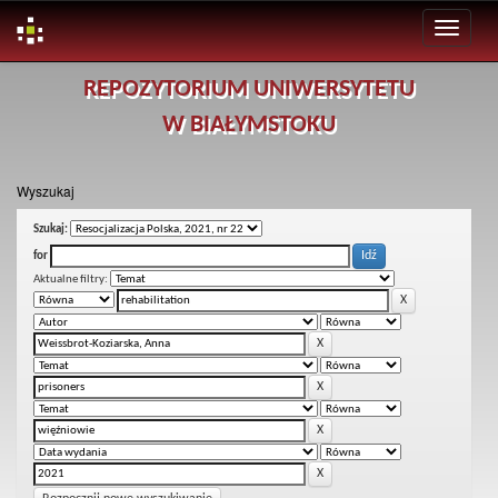
Skip
REPOZYTORIUM UNIWERSYTETU
navigation
W BIAŁYMSTOKU
Wyszukaj
Szukaj:
for
Aktualne filtry: