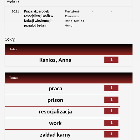
wydania
2021
Praca jako środek
Weissbrot-
-
-
resocjalizacji osób w
Koziarska,
izolacji więziennej –
Anna; Kanios,
przegląd badań
Anna
Odkryj
Autor
1
Kanios, Anna
Temat
1
praca
1
prison
1
resocjalizacja
1
work
1
zakład karny