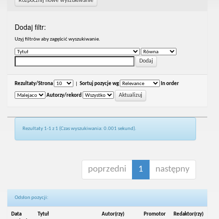
Rozpocznij nowe wyszukiwanie
Dodaj filtr:
Uzyj filtrów aby zagęścić wyszukiwanie.
Rezultaty/Strona
|
Sortuj pozycje wg
In order
Autorzy/rekord
Rezultaty 1-1 z 1 (Czas wyszukiwania: 0.001 sekund).
poprzedni
1
następny
Odsłon pozycji:
Data
Tytuł
Autor(rzy)
Promotor
Redaktor(rzy)