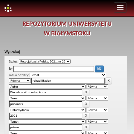
Skip
REPOZYTORIUM UNIWERSYTETU
navigation
W BIAŁYMSTOKU
Wyszukaj
Szukaj:
for
Aktualne filtry: