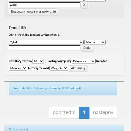
Rozpocznij nowe wyszukiwanie
Dodaj filtr:
Uzyj filtrów aby zagęścić wyszukiwanie.
Rezultaty/Strona
|
Sortuj pozycje wg
In order
Autorzy/rekord
Rezultaty 1-1 z 1 (Czas wyszukiwania: 0.001 sekund).
poprzedni
1
następny
Odsłon pozycji: