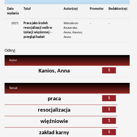
Data
Tytuł
Autor(rzy)
Promotor
Redaktor(rzy)
wydania
2021
Praca jako środek
Weissbrot-
-
-
resocjalizacji osób w
Koziarska,
izolacji więziennej –
Anna; Kanios,
przegląd badań
Anna
Odkryj
Autor
1
Kanios, Anna
Temat
1
praca
1
resocjalizacja
1
więźniowie
1
zakład karny