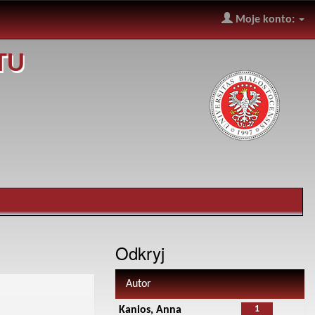
Moje konto:
TU
Odkryj
Autor
1
Kanios, Anna