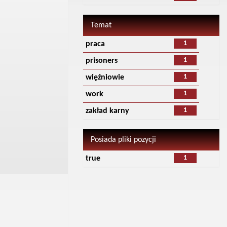
Temat
1
praca
1
prisoners
1
więźniowie
1
work
1
zakład karny
Posiada pliki pozycji
1
true