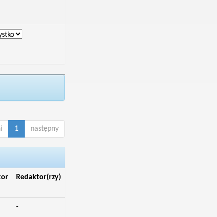
i
1
następny
tor
Redaktor(rzy)
-