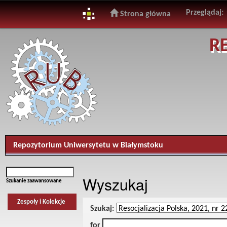
Przeglądaj:
Strona główna
Skip
R
navigation
Repozytorium Uniwersytetu w Białymstoku
Wyszukaj
Szukanie zaawansowane
Zespoły i Kolekcje
Szukaj:
for