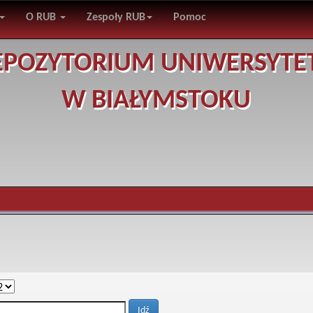
O RUB
Zespoły RUB
Pomoc
EPOZYTORIUM UNIWERSYTE
W BIAŁYMSTOKU