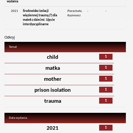
wydania
2021
Środowisko izolacji
Pierzchała,
-
-
więziennej traumą (?) dla
Kazimierz
matek z dziećmi. Ujęcie
interdyscyplinarne
Odkryj
Temat
1
child
1
matka
1
mother
1
prison isolation
1
trauma
Data wydania
1
2021