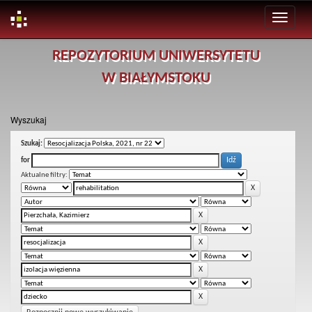
Skip
REPOZYTORIUM UNIWERSYTETU
navigation
W BIAŁYMSTOKU
Wyszukaj
Szukaj:
for
Aktualne filtry: