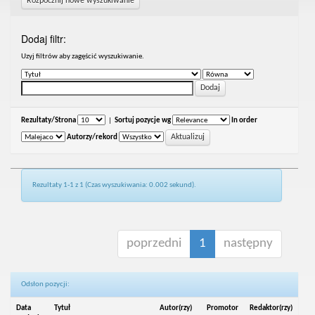
Rozpocznij nowe wyszukiwanie
Dodaj filtr:
Uzyj filtrów aby zagęścić wyszukiwanie.
Rezultaty/Strona
|
Sortuj pozycje wg
In order
Autorzy/rekord
Rezultaty 1-1 z 1 (Czas wyszukiwania: 0.002 sekund).
poprzedni
1
następny
Odsłon pozycji:
Data
Tytuł
Autor(rzy)
Promotor
Redaktor(rzy)