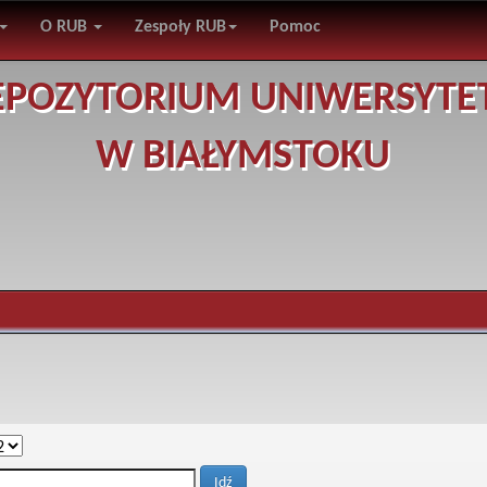
O RUB
Zespoły RUB
Pomoc
EPOZYTORIUM UNIWERSYTE
W BIAŁYMSTOKU