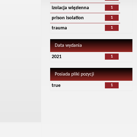
1
izolacja więzienna
1
prison isolation
1
trauma
Data wydania
1
2021
Posiada pliki pozycji
1
true