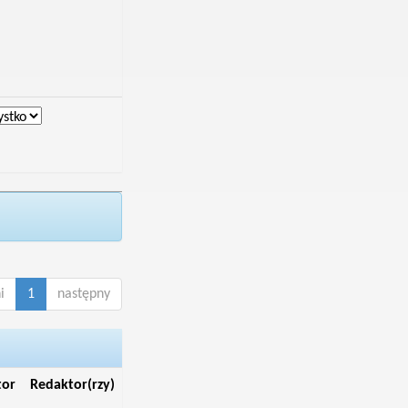
i
1
następny
tor
Redaktor(rzy)