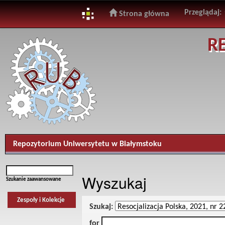
Przeglądaj:
Strona główna
Skip
R
navigation
Repozytorium Uniwersytetu w Białymstoku
Wyszukaj
Szukanie zaawansowane
Zespoły i Kolekcje
Szukaj:
for