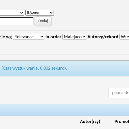
cje wg
In order
Autorzy/rekord
1 (Czas wyszukiwania: 0.002 sekund).
poprzedn
Autor(rzy)
Promo