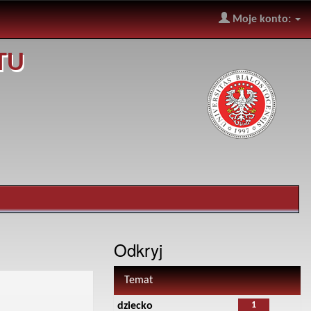
Moje konto:
TU
Odkryj
Temat
1
dziecko