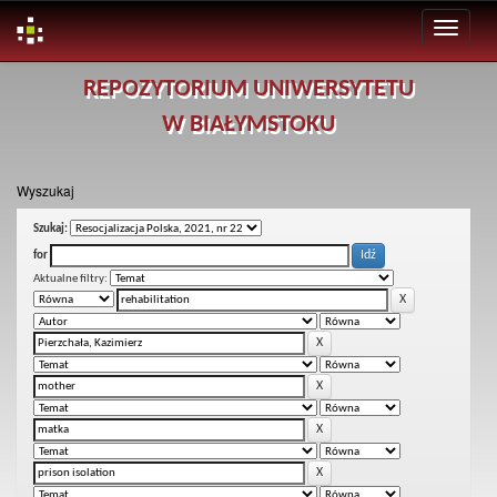
Skip
REPOZYTORIUM UNIWERSYTETU
navigation
W BIAŁYMSTOKU
Wyszukaj
Szukaj:
for
Aktualne filtry: