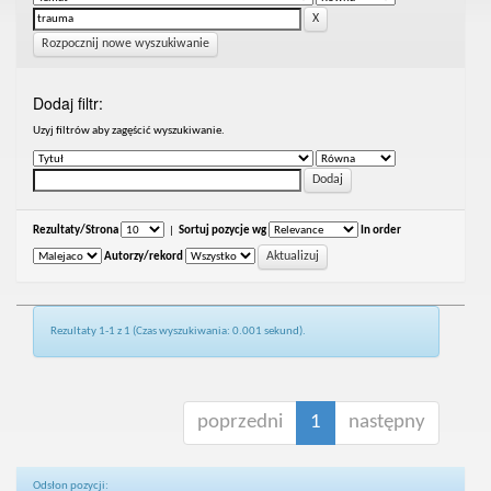
Rozpocznij nowe wyszukiwanie
Dodaj filtr:
Uzyj filtrów aby zagęścić wyszukiwanie.
Rezultaty/Strona
|
Sortuj pozycje wg
In order
Autorzy/rekord
Rezultaty 1-1 z 1 (Czas wyszukiwania: 0.001 sekund).
poprzedni
1
następny
Odsłon pozycji: