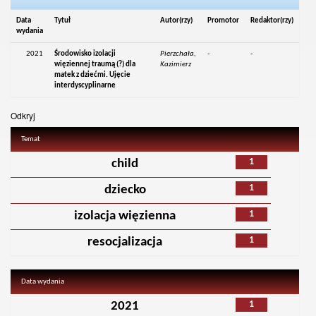
Data
Tytuł
Autor(rzy)
Promotor
Redaktor(rzy)
wydania
2021
Środowisko izolacji
Pierzchała,
-
-
więziennej traumą (?) dla
Kazimierz
matek z dziećmi. Ujęcie
interdyscyplinarne
Odkryj
Temat
1
child
1
dziecko
1
izolacja więzienna
1
resocjalizacja
Data wydania
1
2021