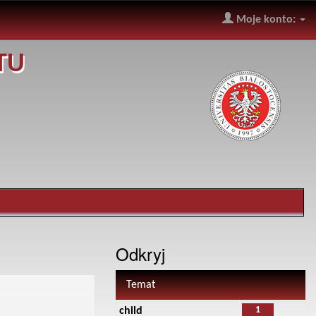
Moje konto:
TU
Odkryj
Temat
1
child