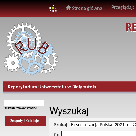
Przeglądaj:
Strona główna
Skip
R
navigation
Repozytorium Uniwersytetu w Białymstoku
Wyszukaj
Szukanie zaawansowane
Zespoły i Kolekcje
Szukaj:
for