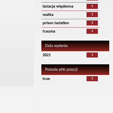
1
izolacja więzienna
1
matka
1
prison isolation
1
trauma
Data wydania
1
2021
Posiada pliki pozycji
1
true