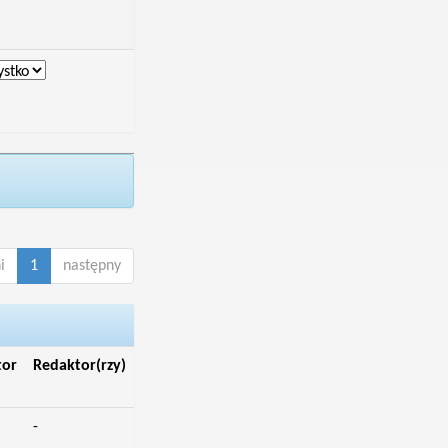
i
1
następny
tor
Redaktor(rzy)
-