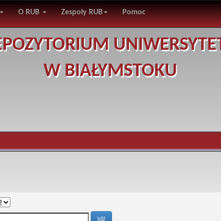
O RUB
Zespoły RUB
Pomoc
EPOZYTORIUM UNIWERSYTE
W BIAŁYMSTOKU