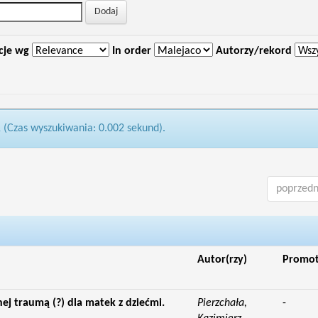
cje wg
In order
Autorzy/rekord
1 (Czas wyszukiwania: 0.002 sekund).
poprzedn
Autor(rzy)
Promo
nej traumą (?) dla matek z dziećmi.
Pierzchała,
-