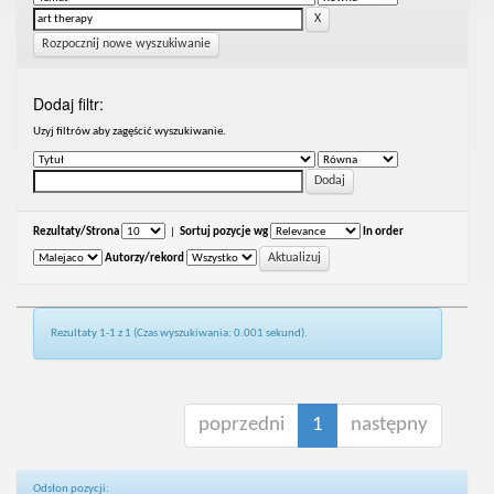
Rozpocznij nowe wyszukiwanie
Dodaj filtr:
Uzyj filtrów aby zagęścić wyszukiwanie.
Rezultaty/Strona
|
Sortuj pozycje wg
In order
Autorzy/rekord
Rezultaty 1-1 z 1 (Czas wyszukiwania: 0.001 sekund).
poprzedni
1
następny
Odsłon pozycji: