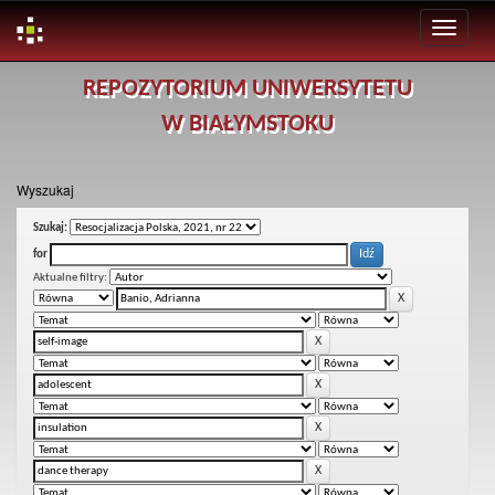
Skip
REPOZYTORIUM UNIWERSYTETU
navigation
W BIAŁYMSTOKU
Wyszukaj
Szukaj:
for
Aktualne filtry: