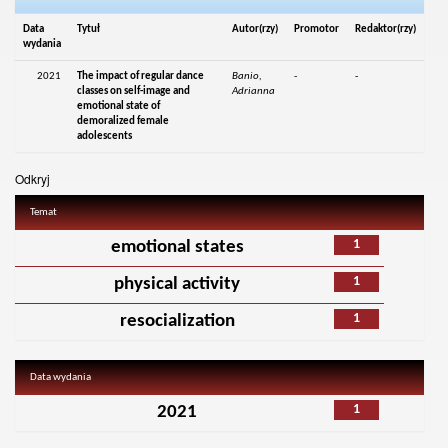
Data
Tytuł
Autor(rzy)
Promotor
Redaktor(rzy)
wydania
2021
The impact of regular dance
Banio,
-
-
classes on self-image and
Adrianna
emotional state of
demoralized female
adolescents
Odkryj
Temat
1
emotional states
1
physical activity
1
resocialization
Data wydania
1
2021