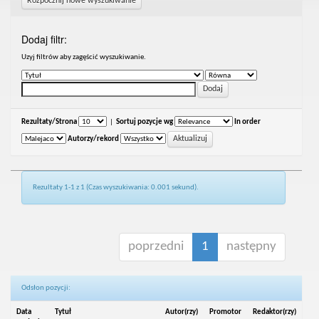
Rozpocznij nowe wyszukiwanie
Dodaj filtr:
Uzyj filtrów aby zagęścić wyszukiwanie.
Rezultaty/Strona
|
Sortuj pozycje wg
In order
Autorzy/rekord
Rezultaty 1-1 z 1 (Czas wyszukiwania: 0.001 sekund).
poprzedni
1
następny
Odsłon pozycji:
Data
Tytuł
Autor(rzy)
Promotor
Redaktor(rzy)