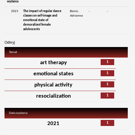
wydania
2021
The impact of regular dance
Banio,
-
-
classes on self-image and
Adrianna
emotional state of
demoralized female
adolescents
Odkryj
Temat
1
art therapy
1
emotional states
1
physical activity
1
resocialization
Data wydania
1
2021