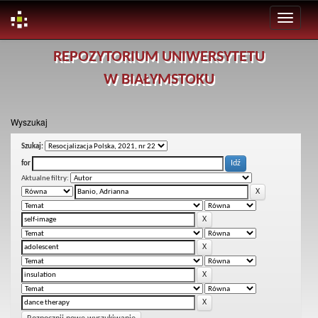
Skip
REPOZYTORIUM UNIWERSYTETU
navigation
W BIAŁYMSTOKU
Wyszukaj
Szukaj:
for
Aktualne filtry: