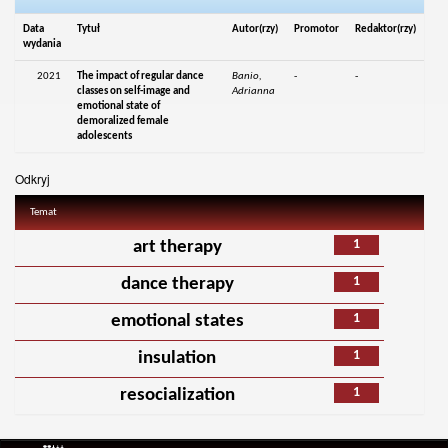
Data
Tytuł
Autor(rzy)
Promotor
Redaktor(rzy)
wydania
2021
The impact of regular dance
Banio,
-
-
classes on self-image and
Adrianna
emotional state of
demoralized female
adolescents
Odkryj
Temat
1
art therapy
1
dance therapy
1
emotional states
1
insulation
1
resocialization