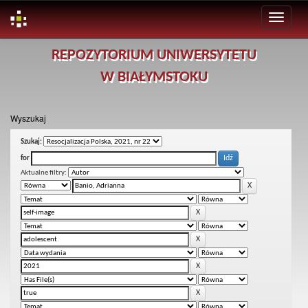
Skip
REPOZYTORIUM UNIWERSYTETU
navigation
W BIAŁYMSTOKU
Wyszukaj
Szukaj:
for
Aktualne filtry: