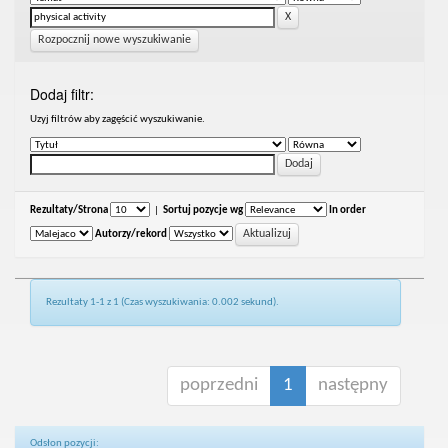
Rozpocznij nowe wyszukiwanie
Dodaj filtr:
Uzyj filtrów aby zagęścić wyszukiwanie.
Rezultaty/Strona
|
Sortuj pozycje wg
In order
Autorzy/rekord
Rezultaty 1-1 z 1 (Czas wyszukiwania: 0.002 sekund).
poprzedni
1
następny
Odsłon pozycji: