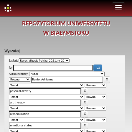
Skip
REPOZYTORIUM UNIWERSYTETU
navigation
W BIAŁYMSTOKU
Wyszukaj
Szukaj:
for
Aktualne filtry: