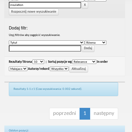
Rozpocznij nowe wyszukiwanie
Dodaj filtr:
Uzyj filtrów aby zagęścić wyszukiwanie.
Rezultaty/Strona
|
Sortuj pozycje wg
In order
Autorzy/rekord
Rezultaty 1-1 z 1 (Czas wyszukiwania: 0.002 sekund).
poprzedni
1
następny
Odsłon pozycji: