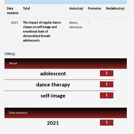
Data
Tytuł
Autor(rzy)
Promotor
Redaktor(rzy)
wydania
2021
The impact of regular dance
Banio,
-
-
classes on self-image and
Adrianna
emotional state of
demoralized female
adolescents
Odkryj
Temat
1
adolescent
1
dance therapy
1
self-image
Data wydania
1
2021